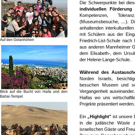
Die Schwerpunkte bei diese
individuellen Förderung
d
Kompetenzen, Toleran
(Museumsbesuche, …). Die
anhaltenden interkulturellen
mit Schülern aus der Eing
Auf den Golanhöhen
Friedrich-List-Schule nach
aus anderen Mannheimer Gy
dem Elisabeth-, dem Ursu
der Helene-Lange-Schule.
Während des Austausch
Norden Israels, besichti
besuchen Museen und se
Vergangenheit auseinande
Blick auf die Bucht von Haifa und den
Bahai-Tempel
Haifas wo uns wirtschaftli
Projekte präsentiert werden.
Ein
„Highlight“
ist unsere 
in die judäische Wüste 
israelischen Gäste und Freu